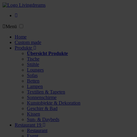
Menü
Home
Custom made
Produkte
Übersicht Produkte
Tische
Stühle
Lounges
Sofas
Betten
Lampen
Textilien & Tapeten
Sonnenschirme
Kunstobjekte & Dekoration
Geschirr & Bad
Kissen
Sun- & Daybeds
Restaurant 19
Restaurant
Event