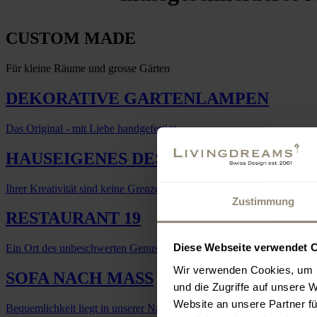
CUSTOM MADE
Für kleine Räume und grosse Gärten
DEKORATIVE GARTENLAMPEN
Das Original - mit Liebe handgefertigt
HAUSEIGENES DESIGN NACH MASS
Ihrer Kreativität sind keine Grenzen gesetzt
Zustimmung
RESTAURANT 19
Diese Webseite verwendet 
Ein Ort des unbeschwerten Genusses
Wir verwenden Cookies, um I
SOFA NACH MASS
und die Zugriffe auf unsere 
Website an unsere Partner fü
Bequemlichkeit liegt in unserer Natur