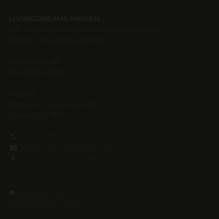
LIVINGDREAMS MEILEN
580 m2 sala de exposiciones y showgarden
oficina, consultoría, ventas
Dorfstrasse 56
CH-8706 Meilen
Horario
Martes – viernes 10 – 18 h
Sabado 11 – 17 h
+41 44 793 30 33
meilen@livingdreams.ch
Location (Google-Map)