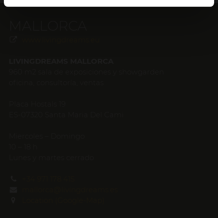
MALLORCA
www.livingdreams.eu
LIVINGDREAMS MALLORCA
960 m2 sala de exposiciones y showgarden
oficina, consultoría, ventas
Placa Hostals 19
ES-07320 Santa Maria Del Cami
Miercoles – Domingo
10 – 18 h
Lunes y martes cerrado
+34 971 178 415
mallorca@livingdreams.es
Location (Google-Map)