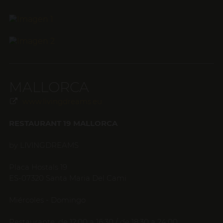
MALLORCA
www.livingdreams.eu
RESTAURANT 19 MALLORCA
by LIVINGDREAMS
Placa Hostals 19
ES-07320 Santa Maria Del Cami
Miércoles - Domingo
Restaurante: de 12:00 a 16:30 / de 18:30 a 24:00