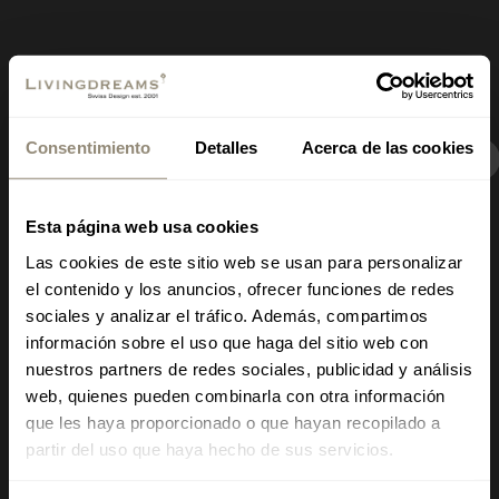
Consentimiento
Detalles
Acerca de las cookies
Inauguración de la tienda
Esta página web usa cookies
Signature a partir del 18
Las cookies de este sitio web se usan para personalizar
de julio
en un local de 400
Refresacar y cuidar
el contenido y los anuncios, ofrecer funciones de redes
m² en Mallorca
sociales y analizar el tráfico. Además, compartimos
información sobre el uso que haga del sitio web con
nuestros partners de redes sociales, publicidad y análisis
Descubre los productos
¿Dónde?
Calle de
web, quienes pueden combinarla con otra información
que les haya proporcionado o que hayan recopilado a
Llucmajor, 1, Portixol,
partir del uso que haya hecho de sus servicios.
Palma, Mallorca (justo al
Mesas
Textiles & Empapelado