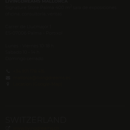
LIVINGDREAMS MALLORCA
2
Signature Store Palma 400 m
sala de exposiciones
oficina, consultoría, ventas
Carrer de Llucmajor 1
ES-07006 Palma - Portixol
Lunes - Viernes 10-18 h
Sabado 10 - 14 h
Domingo cerrado
+34 971 178 415
mallorca@livingdreams.es
Location (Google-Map)
SWITZERLAND
www.livingdreams.ch