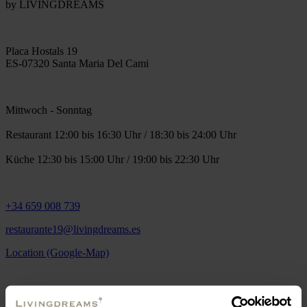
by LIVINGDREAMS
Placa Hostals 19
ES-07320 Santa Maria Del Cami
Mittwoch - Sonntag
Restaurant 12:00 bis 16:30 Uhr / 18:30 bis 24:00 Uhr
Küche 12:30 bis 15:00 Uhr / 19:00 bis 22:30 Uhr
+34 659 008 739
restaurante19@livingdreams.es
Location (Google-Map)