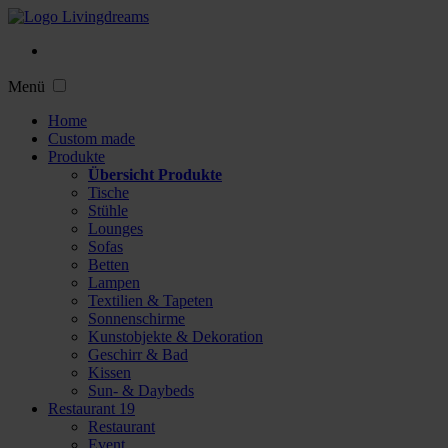
Menü
Home
Custom made
Produkte
Übersicht Produkte
Tische
Stühle
Lounges
Sofas
Betten
Lampen
Textilien & Tapeten
Sonnenschirme
Kunstobjekte & Dekoration
Geschirr & Bad
Kissen
Sun- & Daybeds
Restaurant 19
Restaurant
Event