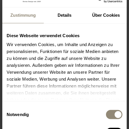
Zustimmung
Details
Über Cookies
MALLORCA
Diese Webseite verwendet Cookies
www.livingdreams.eu
Wir verwenden Cookies, um Inhalte und Anzeigen zu
personalisieren, Funktionen für soziale Medien anbieten
LIVINGDREAMS MALLORCA
zu können und die Zugriffe auf unsere Website zu
analysieren. Außerdem geben wir Informationen zu Ihrer
2
400 m
Showroom & Signature Store Palma
Verwendung unserer Website an unsere Partner für
Office, Beratung, Verkauf
soziale Medien, Werbung und Analysen weiter. Unsere
Partner führen diese Informationen möglicherweise mit
weiteren Daten zusammen, die Sie ihnen bereitgestellt
Carrer de Llucmajor 1
ES-07006 Palma - Portixol
haben oder die sie im Rahmen Ihrer Nutzung der Dienste
gesammelt haben.
Einwilligungsauswahl
Notwendig
Die Öffnungszeiten variieren je nach Saison.
Montag – Freitag 10 – 18 h