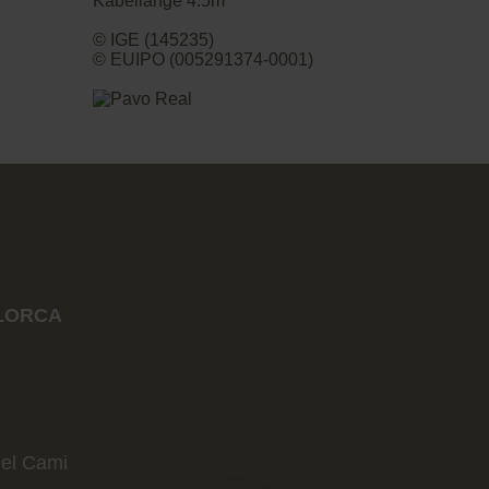
Kabellänge 4.5m
© IGE (145235)
© EUIPO (005291374-0001)
u
LORCA
el Cami