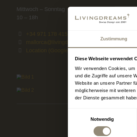
Mittwoch – Sonntag
10 – 18h
+34 971 178 415
Zustimmung
mallorca@livingdreams.es
Location (Google-Map)
Diese Webseite verwendet 
Wir verwenden Cookies, um I
und die Zugriffe auf unsere 
Website an unsere Partner fü
möglicherweise mit weiteren
der Dienste gesammelt habe
Einwilligungsauswahl
Notwendig