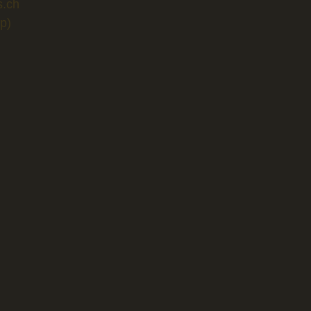
s.ch
p)