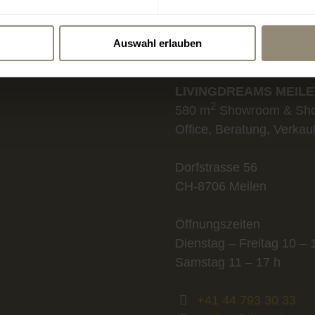
SWITZERL
Auswahl erlauben
www.livingdreams.ch
LIVINGDREAMS MEIL
2
580 m
Showroom & Sh
Office, Beratung, Verkau
Dorfstrasse 56
CH-8706 Meilen
Öffnungszeiten
Dienstag – Freitag 10 – 
Samstag 11 – 17 h
+41 44 793 30 33