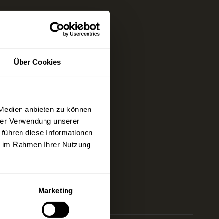
30 Uhr / 18:30 bis 24:00 Uhr
Über Cookies
r / 19:00 bis 22:30 Uhr
gdreams.es
 Medien anbieten zu können
p)
hrer Verwendung unserer
 führen diese Informationen
ie im Rahmen Ihrer Nutzung
Marketing