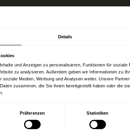
Mittwoch - Sonntag
Restaurant 12:00 bis 16:
Details
Küche 12:30 bis 15:00 Uh
+34 659 008 739
Cookies
restaurante19@livin
nhalte und Anzeigen zu personalisieren, Funktionen für soziale
Location (Google-Ma
Website zu analysieren. Außerdem geben wir Informationen zu I
r soziale Medien, Werbung und Analysen weiter. Unsere Partner
 Daten zusammen, die Sie ihnen bereitgestellt haben oder die s
n.
Präferenzen
Statistiken