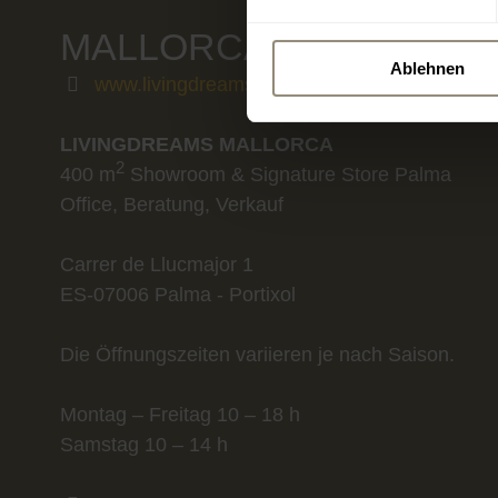
MALLORCA
Ablehnen
www.livingdreams.eu
LIVINGDREAMS MALLORCA
2
400 m
Showroom & Signature Store Palma
Office, Beratung, Verkauf
Carrer de Llucmajor 1
ES-07006 Palma - Portixol
Die Öffnungszeiten variieren je nach Saison.
Montag – Freitag 10 – 18 h
Samstag 10 – 14 h