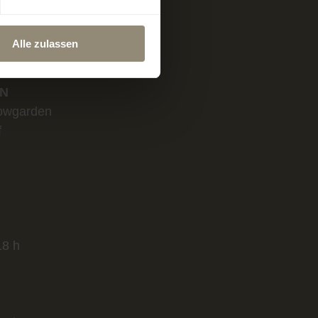
AND
Alle zulassen
EN
owgarden
f
18 h