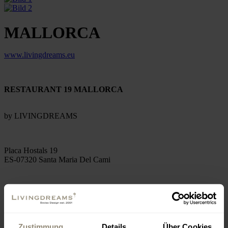
MALLORCA
www.livingdreams.eu
RESTAURANT 19 MALLORCA
by LIVINGDREAMS
Placa Hostals 19
ES-07320 Santa Maria Del Cami
Mittwoch - Sonntag
Restaurant 12:00 bis 16:30 Uhr / 18:30 bis 24:00 Uhr
Zustimmung
Details
Über Cookies