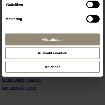
2
400 m
Showroom & Signature Store Palma
Statistiken
Office, Beratung, Verkauf
Marketing
Carrer de Llucmajor 1
ES-07006 Palma - Portixol
Alle zulassen
Die Öffnungszeiten variieren je nach Saison.
Montag – Freitag 10 – 18 h
Auswahl erlauben
Samstag 10 – 14 h
Ablehnen
+34 971 178 415
mallorca@livingdreams.es
Location (Google-Map)