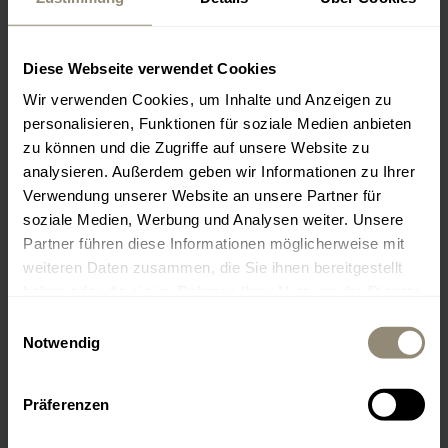
Küche 12:30 bis 15:00 Uhr / 19:00 bis 22:30 Uhr
Diese Webseite verwendet Cookies
+34 659 008 739
Wir verwenden Cookies, um Inhalte und Anzeigen zu
restaurante19@livingdreams.es
personalisieren, Funktionen für soziale Medien anbieten
Location (Google-Map)
zu können und die Zugriffe auf unsere Website zu
analysieren. Außerdem geben wir Informationen zu Ihrer
Verwendung unserer Website an unsere Partner für
soziale Medien, Werbung und Analysen weiter. Unsere
Partner führen diese Informationen möglicherweise mit
weiteren Daten zusammen, die Sie ihnen bereitgestellt
haben oder die sie im Rahmen Ihrer Nutzung der Dienste
MALLORCA
gesammelt haben.
Einwilligungsauswahl
Notwendig
www.livingdreams.eu
Präferenzen
LIVINGDREAMS MALLORCA