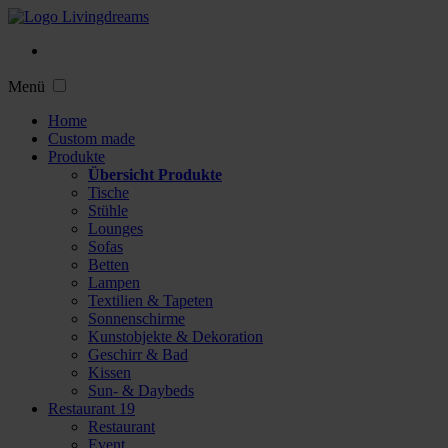
Menü
Home
Custom made
Produkte
Übersicht Produkte
Tische
Stühle
Lounges
Sofas
Betten
Lampen
Textilien & Tapeten
Sonnenschirme
Kunstobjekte & Dekoration
Geschirr & Bad
Kissen
Sun- & Daybeds
Restaurant 19
Restaurant
Event